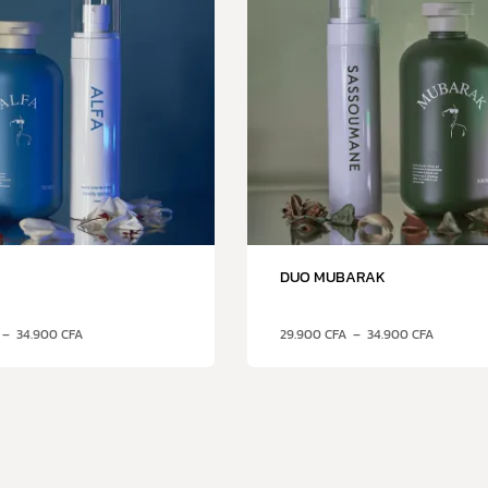
DUO MUBARAK
–
34.900
CFA
29.900
CFA
–
34.900
CFA