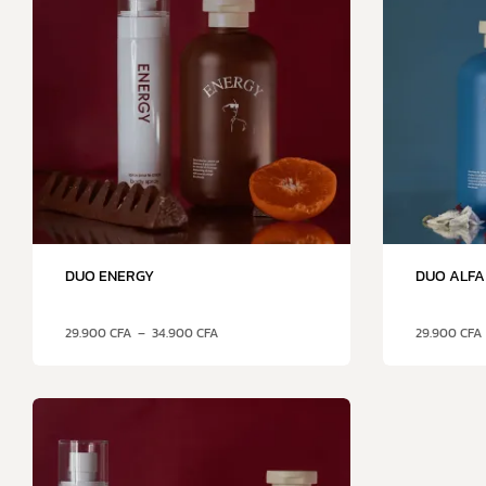
DUO ENERGY
DUO ALFA
29.900
CFA
–
34.900
CFA
29.900
CFA