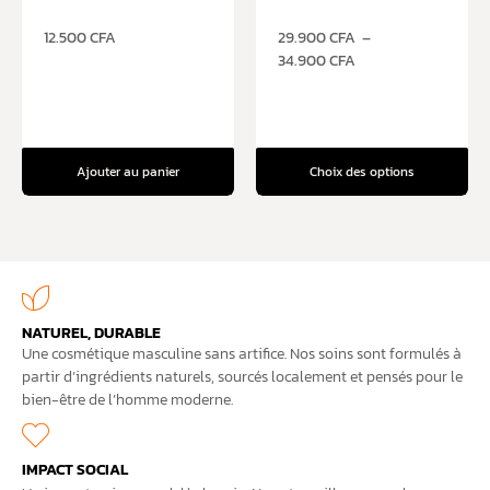
12.500
CFA
29.900
CFA
–
34.900
CFA
Ajouter au panier
Choix des options
NATUREL, DURABLE
Une cosmétique masculine sans artifice. Nos soins sont formulés à
partir d’ingrédients naturels, sourcés localement et pensés pour le
bien-être de l’homme moderne.
IMPACT SOCIAL